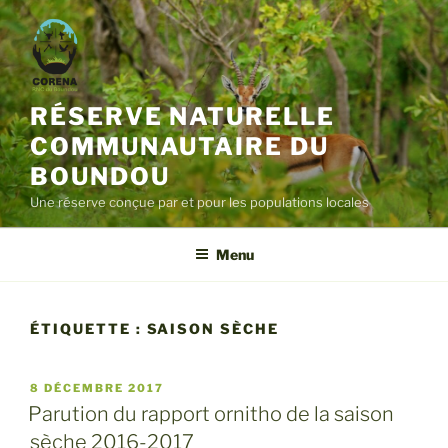
Aller
au
contenu
principal
RÉSERVE NATURELLE
COMMUNAUTAIRE DU
BOUNDOU
Une réserve conçue par et pour les populations locales
Menu
ÉTIQUETTE :
SAISON SÈCHE
PUBLIÉ
8 DÉCEMBRE 2017
LE
Parution du rapport ornitho de la saison
sèche 2016-2017