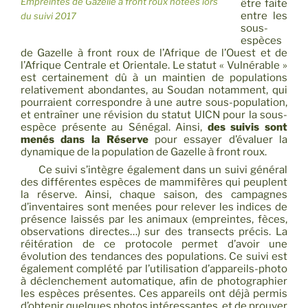
Empreintes de Gazelle à front roux notées lors
être faite
entre les
du suivi 2017
sous-
espèces
de Gazelle à front roux de l’Afrique de l’Ouest et de
l’Afrique Centrale et Orientale. Le statut « Vulnérable »
est certainement dû à un maintien de populations
relativement abondantes, au Soudan notamment, qui
pourraient correspondre à une autre sous-population,
et entraîner une révision du statut UICN pour la sous-
espèce présente au Sénégal. Ainsi,
des suivis sont
menés dans la Réserve
pour essayer d’évaluer la
dynamique de la population de Gazelle à front roux.
Ce suivi s’intègre également dans un suivi général
des différentes espèces de mammifères qui peuplent
la réserve. Ainsi, chaque saison, des campagnes
d’inventaires sont menées pour relever les indices de
présence laissés par les animaux (empreintes, fèces,
observations directes…) sur des transects précis. La
réitération de ce protocole permet d’avoir une
évolution des tendances des populations. Ce suivi est
également complété par l’utilisation d’appareils-photo
à déclenchement automatique, afin de photographier
les espèces présentes. Ces appareils ont déjà permis
d’obtenir quelques photos intéressantes, et de prouver