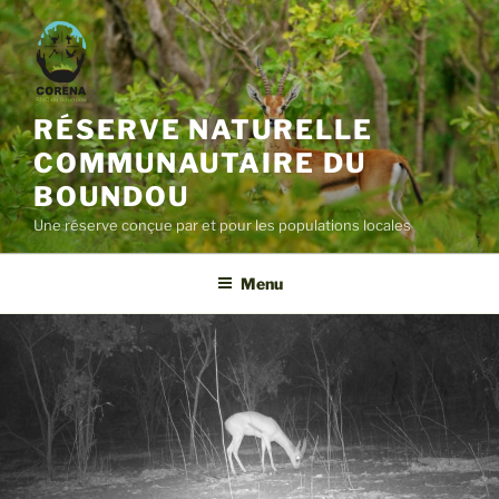
Aller
au
contenu
principal
RÉSERVE NATURELLE
COMMUNAUTAIRE DU
BOUNDOU
Une réserve conçue par et pour les populations locales
Menu